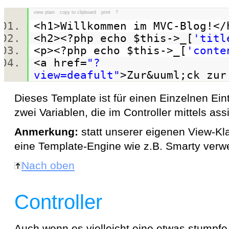
view plain
copy to clipboard
print
?
<h1>Willkommen im MVC-Blog!
<h2><?php
echo
$this
->_[
'titl
<p><?php
echo
$this
->_[
'conte
<a href=
"?
view=deafult"
>Zur&uuml;ck zu
Dieses Template ist für einen Einzelnen Eint
zwei Variablen, die im Controller mittels a
Anmerkung:
statt unserer eigenen View-Kl
eine Template-Engine wie z.B. Smarty verw
Nach oben
Controller
Auch wenn es vielleicht eine etwas stumpfe