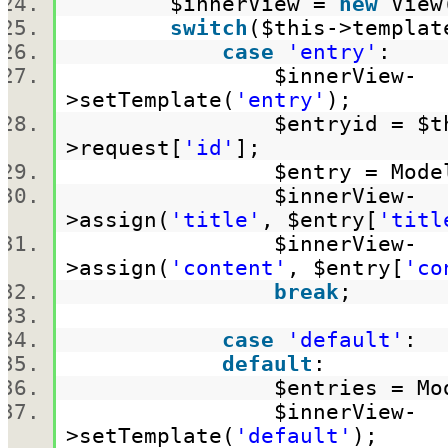
$innerView
=
new
Vie
switch
(
$this
->templa
case
'entry'
:
$innerView
-
>setTemplate(
'entry'
);
$entryid
=
$t
>request[
'id'
];
$entry
= Mode
$innerView
-
>assign(
'title'
,
$entry
[
'titl
$innerView
-
>assign(
'content'
,
$entry
[
'co
break
;
case
'default'
:
default
:
$entries
= Mo
$innerView
-
>setTemplate(
'default'
);