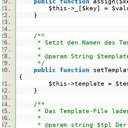
public
function
assign(
$k
$this
->_[
$key
] =
$val
}
/**
* Setzt den Namen des Tem
*
* @param String $template 
*/
public
function
setTempla
{
$this
->template =
$te
}
/**
* Das Template-File laden 
*
* @param string $tpl Der N