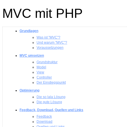
MVC mit PHP
Grundlagen
Was ist "MVC"?
Und warum "MVC"?
Voraussetzungen
MVC umsetzen
Grundstruktur
Model
View
Controller
Der Einstiegspunkt
Optimierung
Die so lala Lösung
Die gute Lösung
Feedback, Download, Quellen und Links
Feedback
Download
Quellen und Links