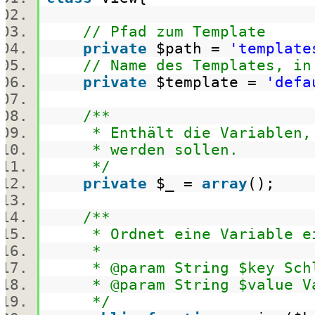
// Pfad zum Template
private
$path
=
'template
// Name des Templates, in
private
$template
=
'defa
/**
* Enthält die Variablen, d
* werden sollen.
*/
private
$_
=
array
();
/**
* Ordnet eine Variable eine
*
* @param String $key Schl
* @param String $value Va
*/