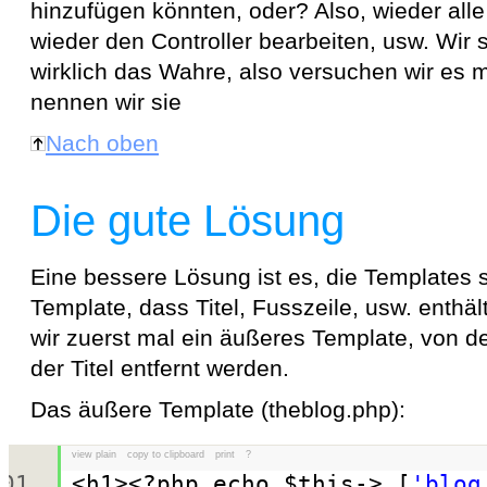
hinzufügen könnten, oder? Also, wieder all
wieder den Controller bearbeiten, usw. Wir 
wirklich das Wahre, also versuchen wir es 
nennen wir sie
Nach oben
Die gute Lösung
Eine bessere Lösung ist es, die Templates 
Template, dass Titel, Fusszeile, usw. enthä
wir zuerst mal ein äußeres Template, von 
der Titel entfernt werden.
Das äußere Template (theblog.php):
view plain
copy to clipboard
print
?
<h1><?php
echo
$this
->_[
'blog