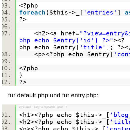
<?php
foreach
(
$this
->_[
'entries'
]
a
?>
<h2><a href=
"?view=entry&
php echo $entry['id'] ?>"
><?
php
echo
$entry
[
'title'
]; ?>
<p><?php
echo
$entry
[
'con
<?php
}
?>
für default.php und für entry.php:
view plain
copy to clipboard
print
?
<h1><?php
echo
$this
->_[
'blog
<h2><?php
echo
$this
->_[
'titl
<p><?php
echo
$this
->_[
'conte