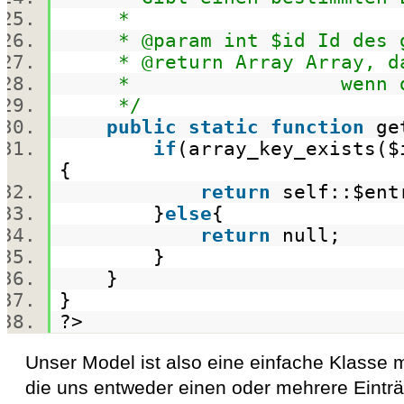
*
* @param int $id Id des ge
* @return Array Array, das
* wenn dieser nich
*/
public
static
function
get
if
(
array_key_exists
(
$
{
return
self::
$ent
}
else
{
return
null;
}
}
}
?>
Unser Model ist also eine einfache Klasse 
die uns entweder einen oder mehrere Eintr