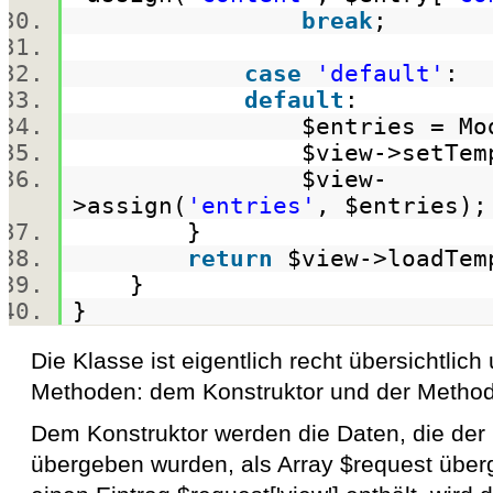
break
;
case
'default'
:
default
:
$entries
= Mo
$view
->setTem
$view
-
>assign(
'entries'
,
$entries
)
}
return
$view
->loadTe
}
}
Die Klasse ist eigentlich recht übersichtlich
Methoden: dem Konstruktor und der Method
Dem Konstruktor werden die Daten, die der
übergeben wurden, als Array $request übe