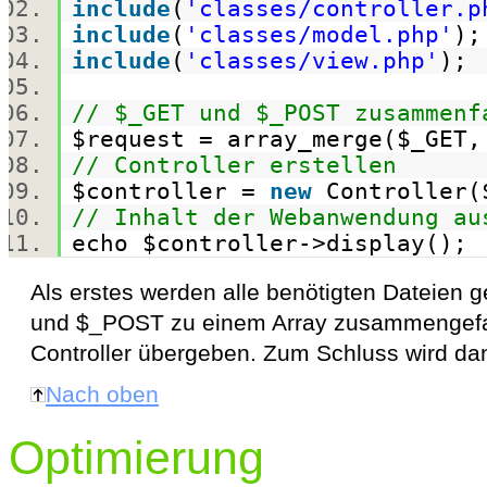
include
(
'classes/controller.p
include
(
'classes/model.php'
)
include
(
'classes/view.php'
)
// $_GET und $_POST zusammenf
$request
=
array_merge
(
$_GET
// Controller erstellen
$controller
=
new
Controller(
// Inhalt der Webanwendung au
echo
$controller
->display()
Als erstes werden alle benötigten Dateien
und $_POST zu einem Array zusammengefa
Controller übergeben. Zum Schluss wird da
Nach oben
Optimierung