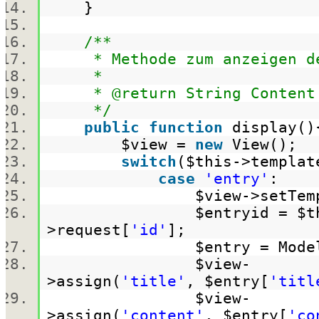
}
/**
* Methode zum anzeigen de
*
* @return String Content d
*/
public
function
display
$view
=
new
View();
switch
(
$this
->templa
case
'entry'
:
$view
->setTem
$entryid
=
$t
>request[
'id'
];
$entry
= Mode
$view
-
>assign(
'title'
,
$entry
[
'titl
$view
-
>assign(
'content'
,
$entry
[
'co