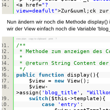
<a href=
"?
view=deafult"
>Zur&uuml;ck zu
Nun ändern wir noch die Methode display() 
wir der View einfach noch die Variable 'blog_
view plain
copy to clipboard
print
?
/**
* Methode zum anzeigen des C
*
* @return String Content der
*/
public
function
display(){
$view
=
new
View();
$view
-
>assign(
'blog_title'
,
"Willko
switch
(
$this
->template)
case
'entry'
: