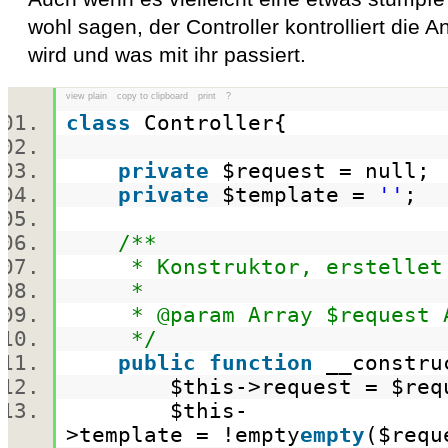
wohl sagen, der Controller kontrolliert die
wird und was mit ihr passiert.
view plain
copy to clipboard
print
?
class
Controller{
private
$request
= null
private
$template
=
''
;
/**
* Konstruktor, erstellet d
*
* @param Array $request Ar
*/
public
function
__constru
$this
->request =
$req
$this
-
>template = !
empty
empty
(
$requ