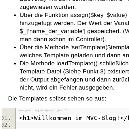
zugewiesen wurden.
Über die Funktion assign(
$key, $va
lue)
hinzugefügt werden. Der Wert der Variab
$_['name_der_variable'] gespeichert. (W
man dann schön im Controller).
Über die Methode '
setTemplate($templa
welches Template geladen und dann ang
Die Methode loadTemplate()
schließlic
Template-Datei (Siehe Punkt 3) existiert
der Output abgefangen und dann zurück
nicht, wird ein Fehler ausgegeben.
Die Templates selbst sehen so aus:
view plain
copy to clipboard
print
?
<h1>Willkommen im MVC-Blog!