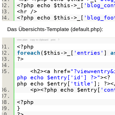
<?php
echo
$this
->_[
'blog_con
<hr />
<?php
echo
$this
->_[
'blog_foo
Das Übersichts-Template (default.php):
view plain
copy to clipboard
print
?
<?php
foreach
(
$this
->_[
'entries'
]
a
?>
<h2><a href=
"?view=entry&
php echo $entry['id'] ?>"
><?
php
echo
$entry
[
'title'
]; ?>
<p><?php
echo
$entry
[
'con
<?php
}
?>