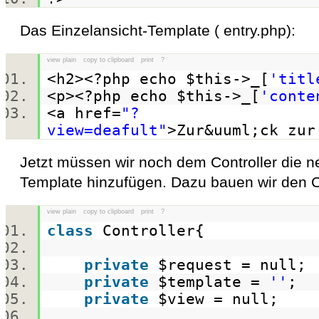
Das Einzelansicht-Template ( entry.php):
view plain
copy to clipboard
print
?
<h2><?php
echo
$this
->_[
'titl
<p><?php
echo
$this
->_[
'conte
<a href=
"?
view=deafult"
>Zur&uuml;ck zu
Jetzt müssen wir noch dem Controller die n
Template hinzufügen. Dazu bauen wir den Co
view plain
copy to clipboard
print
?
class
Controller{
private
$request
= null
private
$template
=
''
;
private
$view
= null;