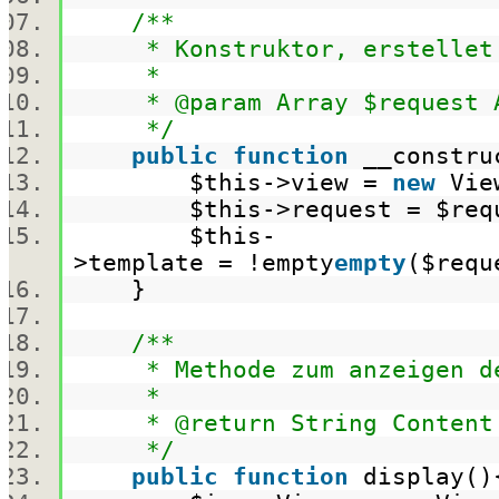
/**
* Konstruktor, erstellet d
*
* @param Array $request Ar
*/
public
function
__constru
$this
->view =
new
Vie
$this
->request =
$req
$this
-
>template = !
empty
empty
(
$requ
}
/**
* Methode zum anzeigen de
*
* @return String Content d
*/
public
function
display