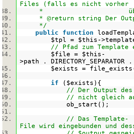
Files (falls es nicht vorher
* über steTemplat
* @return string Der Outpu
*/
public
function
loadTemp
$tpl
=
$this
->templ
// Pfad zum Template 
$file
=
$this
-
>path . DIRECTORY_SEPARATOR 
$exists
=
file_exists
if
(
$exists
){
// Der Output des
// nicht gleich a
ob_start();
// Das Template-
File wird eingebunden und de
// $output gespei