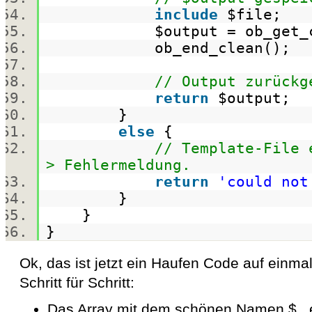
include
$file
;
$output
= ob_get_
ob_end_clean();
// Output zurückg
return
$output
;
}
else
{
// Template-File 
> Fehlermeldung.
return
'could not
}
}
}
Ok, das ist jetzt ein Haufen Code auf einm
Schritt für Schritt:
Das Array mit dem schönen Namen $_ en