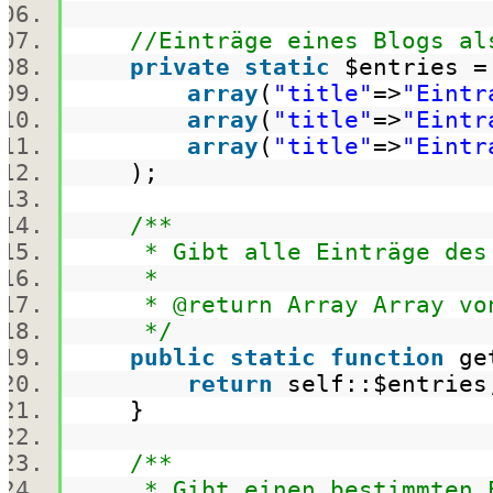
//Einträge eines Blogs al
private
static
$entries
array
(
"title"
=>
"Eintr
array
(
"title"
=>
"Eintr
array
(
"title"
=>
"Eintr
);
/**
* Gibt alle Einträge des 
*
* @return Array Array von 
*/
public
static
function
ge
return
self::
$entries
}
/**
* Gibt einen bestimmten Ei