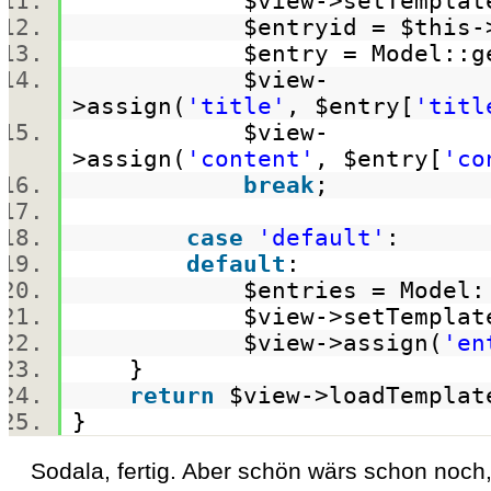
$view
->setTemplat
$entryid
=
$this
-
$entry
= Model::g
$view
-
>assign(
'title'
,
$entry
[
'titl
$view
-
>assign(
'content'
,
$entry
[
'co
break
;
case
'default'
:
default
:
$entries
= Model:
$view
->setTemplat
$view
->assign(
'en
}
return
$view
->loadTempl
}
Sodala, fertig. Aber schön wärs schon noch